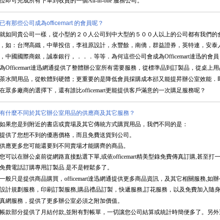
位即可完成所有下單到收貨的一個All-in-one 服務公司。
已有那些公司成為officemart 的會員呢？
就如同貴公司一樣，從小型的２０人公司到中大型的５００人以上的公司都有我們的
，如：台灣高鐵，中華投信，李祖原設計，永豐餘，南僑，群益證券，英特連，安泰
，中國國際商銀，誠泰銀行，．．．等等．為何這些公司會成為Officemart達迅的會
為Officemart達迅網通提供了整體辦公室所有需要服務，從標準品到訂製品，從桌上
茶水間用品，從軟體到硬體；更重要的是降低會員採購成本郤又能提昇辦公室效能．
在眾多廠商的選擇下，還有誰比officemart更能提供客戶滿意的一次購足服務呢？
有什麼不同於其它辦公室用品的供應商及其它服務？
如果您是到附近的書店或賣場及其它傳統方式購買用品，我們不同的是：
提供了您想不到的優惠價格，而且免費送貨到公司。
供應更多您可能還要到不同賣場才能購齊的商品。
您可以在辦公桌前從網路直接點選下單,或依officemart精美型錄免費傳真訂購,甚至打
免費電話訂購專用訂製品.是不是輕鬆多了。
一般只是提供商品購買，officemart達迅網通提供更多商品資訊，及其它相關服務,如
設計規劃服務，印刷訂製服務,購品禮品訂製，快遞服務,訂花服務，以及免費加入隨
真網服務，提供了更多辦公室必須之附加價值。
帳款部分提供了月結付款,並附有對帳單，一切讓您公司結算或統計時簡便多了。另外