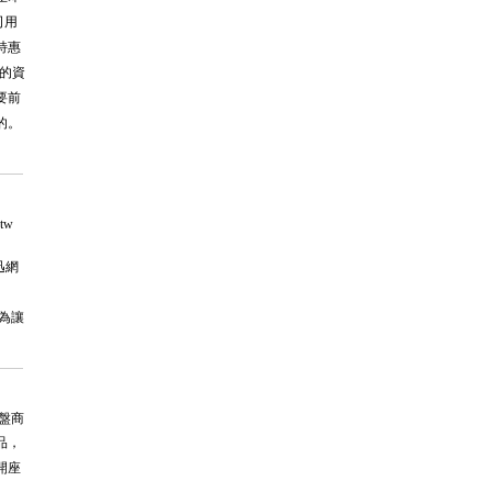
司用
特惠
結的資
要前
的。
tw
迅網
因為讓
小盤商
品，
開座