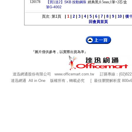
120178
【買1送2】SKB 按動鋼珠
經典黑;0.5mm;1筆+2芯/盒
筆G-4002
頁次: 第
1
頁
|
1
|
2
|
3
|
4
|
5
|
6
|
7
|
8
|
9
|
10
|
後
回會員首頁
『圖片僅供參考，以實際出貨為準』
達迅網通股份有限公司
www.officemart.com.tw
訂購專線：(02)822
達迅網通 All in One 版權所有，轉載必究 [ 最佳瀏覽解析度 800x