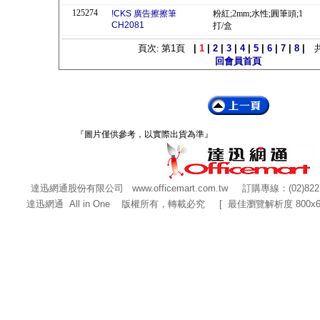
125274
!CKS 廣告擦擦筆
粉紅;2mm;水性;圓筆頭;1
CH2081
打/盒
頁次: 第
1
頁
|
1
|
2
|
3
|
4
|
5
|
6
|
7
|
8
|
回會員首頁
『圖片僅供參考，以實際出貨為準』
達迅網通股份有限公司
www.officemart.com.tw
訂購專線：(02)822
達迅網通 All in One 版權所有，轉載必究 [ 最佳瀏覽解析度 800x