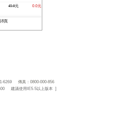
45.0
元
0.0元
共
8
頁
1-6269
傳真：0800-000-856
600 建議使用IE5.5以上版本 ]