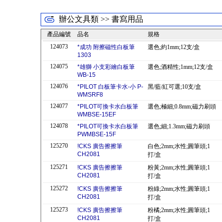
辦公文具類 >> 書寫用品
產品編號
品名
規格
124073
*成功 附擦磁性白板筆
選色;約1mm;12支/盒
1303
124075
*雄獅 小支彩繪白板筆
選色;酒精性;1mm;12支/盒
WB-15
124076
*PILOT 白板筆卡水-小 P-
黑/藍/紅可選;10支/盒
WMSRF8
124077
*PILOT可換卡水白板筆
選色;極細;0.8mm;磁力刷頭
WMBSE-15EF
124078
*PILOT可換卡水白板筆
選色;細;1.3mm;磁力刷頭
PWMBSE-15F
125270
!CKS 廣告擦擦筆
白色;2mm;水性;圓筆頭;1
CH2081
打/盒
125271
!CKS 廣告擦擦筆
粉黃;2mm;水性;圓筆頭;1
CH2081
打/盒
125272
!CKS 廣告擦擦筆
粉綠;2mm;水性;圓筆頭;1
CH2081
打/盒
125273
!CKS 廣告擦擦筆
粉橘;2mm;水性;圓筆頭;1
CH2081
打/盒