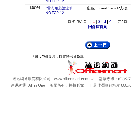
NO.FCP-12
150056
*雪人 細蕊油漆筆
藍色;1.0mm-1.5mm;12支/盒
NO.FCP-12
頁次: 第
1
頁
|
1
|
2
|
3
|
4
|
共
4
頁
回會員首頁
『圖片僅供參考，以實際出貨為準』
達迅網通股份有限公司
www.officemart.com.tw
訂購專線：(02)822
達迅網通 All in One 版權所有，轉載必究 [ 最佳瀏覽解析度 800x