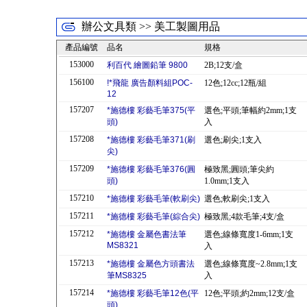
辦公文具類 >> 美工製圖用品
產品編號
品名
規格
153000
利百代 繪圖鉛筆 9800
2B;12支/盒
156100
!*飛龍 廣告顏料組POC-
12色;12cc;12瓶/組
12
157207
*施德樓 彩藝毛筆375(平
選色;平頭;筆幅約2mm;1支
頭)
入
157208
*施德樓 彩藝毛筆371(刷
選色;刷尖;1支入
尖)
157209
*施德樓 彩藝毛筆376(圓
極致黑;圓頭;筆尖約
頭)
1.0mm;1支入
157210
*施德樓 彩藝毛筆(軟刷尖)
選色;軟刷尖;1支入
157211
*施德樓 彩藝毛筆(綜合尖)
極致黑;4款毛筆;4支/盒
157212
*施德樓 金屬色書法筆
選色;線條寬度1-6mm;1支
MS8321
入
157213
*施德樓 金屬色方頭書法
選色;線條寬度~2.8mm;1支
筆MS8325
入
157214
*施德樓 彩藝毛筆12色(平
12色;平頭;約2mm;12支/盒
頭)