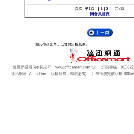
頁次: 第
1
頁
|
1
|
2
|
共
2
頁
回會員首頁
『圖片僅供參考，以實際出貨為準』
達迅網通股份有限公司
www.officemart.com.tw
訂購專線：(02)822
達迅網通 All in One 版權所有，轉載必究 [ 最佳瀏覽解析度 800x