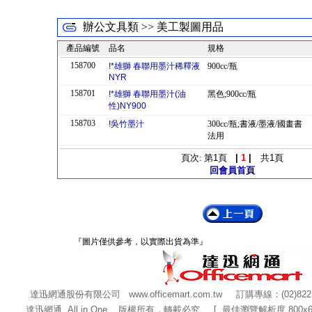
辦公文具類 >> 美工製圖用品
產品編號
品名
規格
158700
!*雄獅 春聯用墨汁稀釋液
900cc/瓶
NYR
158701
!*雄獅 春聯用墨汁(油
黑色;900cc/瓶
性)NY900
158703
!吳竹墨汁
300cc/瓶;書液/墨液/國畫書
法用
頁次: 第
1
頁
|
1
|
共
1
頁
回會員首頁
『圖片僅供參考，以實際出貨為準』
達迅網通股份有限公司
www.officemart.com.tw
訂購專線：(02)822
達迅網通 All in One 版權所有，轉載必究 [ 最佳瀏覽解析度 800x