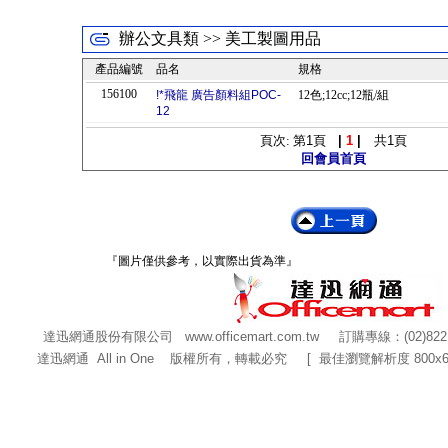
辦公文具類 >> 美工製圖用品
產品編號
品名
規格
156100
!*飛龍 廣告顏料組POC-
12色;12cc;12瓶/組
12
頁次: 第
1
頁
|
1
|
共
1
頁
回會員首頁
『圖片僅供參考，以實際出貨為準』
達迅網通股份有限公司
www.officemart.com.tw
訂購專線：(02)822
達迅網通 All in One 版權所有，轉載必究 [ 最佳瀏覽解析度 800x