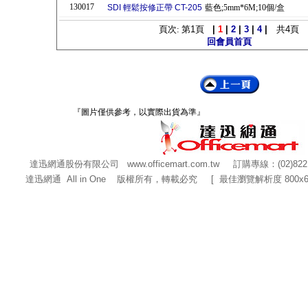
130017
SDI 輕鬆按修正帶 CT-205
藍色;5mm*6M;10個/盒
頁次: 第
1
頁
|
1
|
2
|
3
|
4
|
共
4
頁
回會員首頁
『圖片僅供參考，以實際出貨為準』
達迅網通股份有限公司
www.officemart.com.tw
訂購專線：(02)822
達迅網通 All in One 版權所有，轉載必究 [ 最佳瀏覽解析度 800x