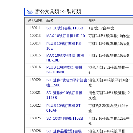
辦公文具類 >> 裝釘類
產品編號
品名
規格
160011
SDI 10號訂書機 1105B
1台/盒;12台/中盒
160013
MAX 10號訂書機 HD-10
可訂2-15張紙;單排;10台/盒
160014
PLUS 10號訂書機 PS-
可訂2-15張紙;單排;10台/盒
10E
160015
MAX 10號雙排針訂書機
可訂2-15張紙;雙排;10台/盒
HD-10D
160016
PLUS 10號輕鬆訂書機
混色;可訂2-32張紙;雙排平
ST-010VNH
針
160020
SDI 迷你3號省力平針訂書
混色;可訂40張紙;平針;6台/
機1150C
盒
160021
SDI 雙排針10號訂書機
混色;可訂2-16張紙;雙排;12
1123B
支/盒
160022
PLUS 10號訂書機 ST-
可訂約2-20張紙;雙排;5台/
010AH
盒
160025
SDI 10號訂書機 1102B
可訂2-16張紙;單排;12台/中
盒
160026
SDI 迷你晶透型訂書機
混色;可訂2-16張紙;單排