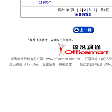
1110C-T
頁次: 第
1
頁
|
1
|
2
|
3
|
4
|
共
4
頁
回會員首頁
『圖片僅供參考，以實際出貨為準』
達迅網通股份有限公司
www.officemart.com.tw
訂購專線：(02)822
達迅網通 All in One 版權所有，轉載必究 [ 最佳瀏覽解析度 800x