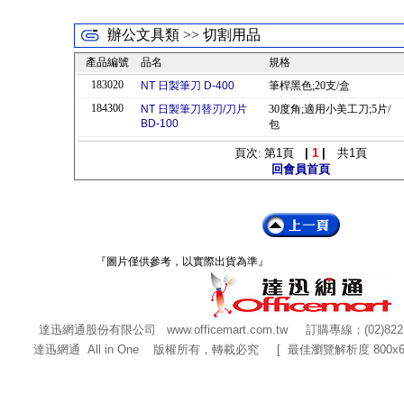
辦公文具類 >> 切割用品
產品編號
品名
規格
183020
NT 日製筆刀 D-400
筆桿黑色;20支/盒
184300
NT 日製筆刀替刃/刀片
30度角;適用小美工刀;5片/
BD-100
包
頁次: 第
1
頁
|
1
|
共
1
頁
回會員首頁
『圖片僅供參考，以實際出貨為準』
達迅網通股份有限公司
www.officemart.com.tw
訂購專線：(02)822
達迅網通 All in One 版權所有，轉載必究 [ 最佳瀏覽解析度 800x