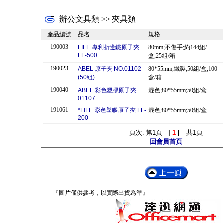
辦公文具類 >> 夾具類
產品編號
品名
規格
190003
LIFE 專利折邊鐵原子夾
80mm;不傷手;約144組/
LF-500
盒;25組/箱
190023
ABEL 原子夾 NO.01102
80*55mm;鐵製;50組/盒;100
(50組)
盒/箱
190040
ABEL 彩色塑膠原子夾
混色;80*55mm;50組/盒
01107
191061
*LIFE 彩色塑膠原子夾 LF-
混色;80*55mm;50組/盒
200
頁次: 第
1
頁
|
1
|
共
1
頁
回會員首頁
『圖片僅供參考，以實際出貨為準』