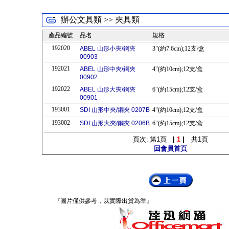
辦公文具類 >> 夾具類
產品編號
品名
規格
192020
ABEL 山形小夾/鋼夾
3"(約7.6cm);12支/盒
00903
192021
ABEL 山形中夾/鋼夾
4"(約10cm);12支/盒
00902
192022
ABEL 山形大夾/鋼夾
6"(約15cm);12支/盒
00901
193001
SDI 山形中夾/鋼夾 0207B
4"(約10cm);12支/盒
193002
SDI 山形大夾/鋼夾 0206B
6"(約15cm);12支/盒
頁次: 第
1
頁
|
1
|
共
1
頁
回會員首頁
『圖片僅供參考，以實際出貨為準』