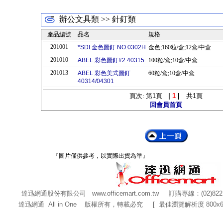
辦公文具類 >> 針釘類
產品編號
品名
規格
201001
*SDI 金色圖釘 NO.0302H
金色;160粒/盒;12盒/中盒
201010
ABEL 彩色圖釘#2 40315
100粒/盒;10盒/中盒
201013
ABEL 彩色美式圖釘
60粒/盒;10盒/中盒
40314/04301
頁次: 第
1
頁
|
1
|
共
1
頁
回會員首頁
『圖片僅供參考，以實際出貨為準』
達迅網通股份有限公司
www.officemart.com.tw
訂購專線：(02)822
達迅網通 All in One 版權所有，轉載必究 [ 最佳瀏覽解析度 800x