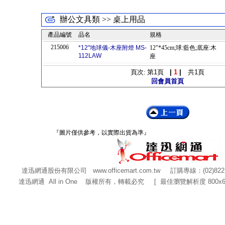
辦公文具類 >> 桌上用品
產品編號
品名
規格
215006
*12"地球儀-木座附燈 MS-
12"*45cm;球:藍色;底座:木
112LAW
座
頁次: 第
1
頁
|
1
|
共
1
頁
回會員首頁
『圖片僅供參考，以實際出貨為準』
達迅網通股份有限公司
www.officemart.com.tw
訂購專線：(02)822
達迅網通 All in One 版權所有，轉載必究 [ 最佳瀏覽解析度 800x