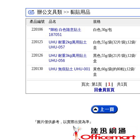
辦公文具類 >> 黏貼用品
產品編號
品名
規格
220106
*輝柏 白色隨意貼土
白色;30g/包
187051
220125
UHU 耐重2kg萬用貼土
白色;55g/袋(32片/袋);12袋/
UHU-057
盒
220126
UHU 耐重3kg萬用貼土
黑色;55g/袋(21片/袋);12袋/
UHU-056
盒
220130
UHU 無痕貼土 UHU-001
黃色;60g/袋(約80粒);12袋/
盒
頁次: 第
1
頁
|
1
|
共
1
頁
回會員首頁
『圖片僅供參考，以實際出貨為準』