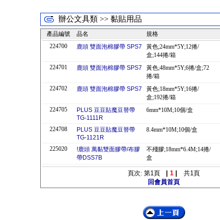
辦公文具類 >> 黏貼用品
產品編號
品名
規格
224700
鹿頭 雙面泡棉膠帶 SPS7
黃色;24mm*5Y;12捲/
盒;144捲/箱
224701
鹿頭 雙面泡棉膠帶 SPS7
黃色;48mm*5Y;6捲/盒;72
捲/箱
224702
鹿頭 雙面泡棉膠帶 SPS7
黃色;18mm*5Y;16捲/
盒;192捲/箱
224705
PLUS 豆豆貼魔豆替帶
6mm*10M;10個/盒
TG-1111R
224708
PLUS 豆豆貼魔豆替帶
8.4mm*10M;10個/盒
TG-1121R
225020
!鹿頭 萬黏雙面膠帶/布膠
不殘膠;18mm*6.4M;14捲/
帶DSS7B
盒
頁次: 第
1
頁
|
1
|
共
1
頁
回會員首頁