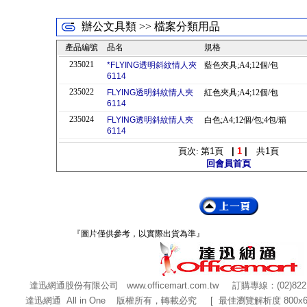
辦公文具類 >> 檔案分類用品
產品編號
品名
規格
235021
*FLYING透明斜紋情人夾
藍色夾具;A4;12個/包
6114
235022
FLYING透明斜紋情人夾
紅色夾具;A4;12個/包
6114
235024
FLYING透明斜紋情人夾
白色;A4;12個/包;4包/箱
6114
頁次: 第
1
頁
|
1
|
共
1
頁
回會員首頁
『圖片僅供參考，以實際出貨為準』
達迅網通股份有限公司
www.officemart.com.tw
訂購專線：(02)822
達迅網通 All in One 版權所有，轉載必究 [ 最佳瀏覽解析度 800x