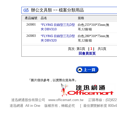
辦公文具類 >> 檔案分類用品
產品編號
品名
規格
243001
*FLYING 目錄型三孔D型
白色;255*310*35mm;無
夾 DBV310
耳;12個/箱
243003
*FLYING 目錄型三孔D型
白色;280*310*75mm;無
夾 DBV320
耳;12個/箱
頁次: 第
1
頁
|
1
|
共
1
頁
回會員首頁
『圖片僅供參考，以實際出貨為準』
達迅網通股份有限公司
www.officemart.com.tw
訂購專線：(02)822
達迅網通 All in One 版權所有，轉載必究 [ 最佳瀏覽解析度 800x