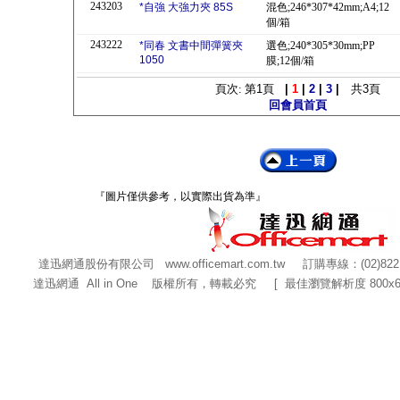
243203
*自強 大強力夾 85S
混色;246*307*42mm;A4;12
個/箱
243222
*同春 文書中間彈簧夾
選色;240*305*30mm;PP
1050
膜;12個/箱
頁次: 第
1
頁
|
1
|
2
|
3
|
共
3
頁
回會員首頁
『圖片僅供參考，以實際出貨為準』
達迅網通股份有限公司
www.officemart.com.tw
訂購專線：(02)822
達迅網通 All in One 版權所有，轉載必究 [ 最佳瀏覽解析度 800x