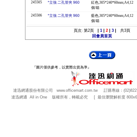
245505
*立強 二孔管夾 960
紅色;305*240*60mm;A4;12
個/箱
245506
*立強 二孔管夾 960
藍色;305*240*60mm;A4;12
個/箱
頁次: 第
2
頁
|
1
|
2
|
3
|
共
3
頁
回會員首頁
『圖片僅供參考，以實際出貨為準』
達迅網通股份有限公司
www.officemart.com.tw
訂購專線：(02)822
達迅網通 All in One 版權所有，轉載必究 [ 最佳瀏覽解析度 800x