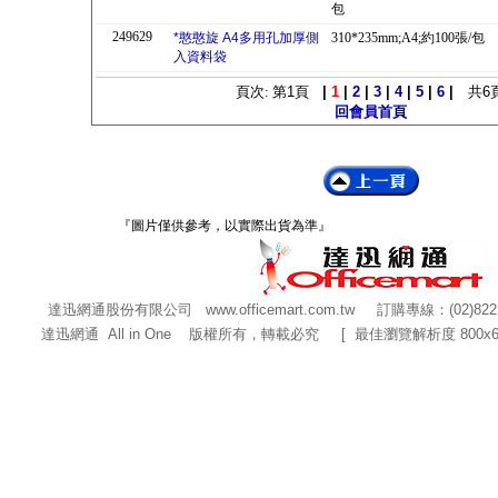
包
249629
*憨憨旋 A4多用孔加厚側
310*235mm;A4;約100張/包
入資料袋
頁次: 第
1
頁
|
1
|
2
|
3
|
4
|
5
|
6
|
共
6
回會員首頁
『圖片僅供參考，以實際出貨為準』
達迅網通股份有限公司
www.officemart.com.tw
訂購專線：(02)822
達迅網通 All in One 版權所有，轉載必究 [ 最佳瀏覽解析度 800x