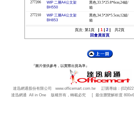
277206
WIP 二層A4公文架
黑色;33.5*25.8*6cm;24組/
BH550
箱
277210
WIP 三層A4公文架
黑色;34.5*26*5.5cm;12組/
BH853
箱
頁次: 第
1
頁
|
1
|
2
|
共
2
頁
回會員首頁
『圖片僅供參考，以實際出貨為準』
達迅網通股份有限公司
www.officemart.com.tw
訂購專線：(02)822
達迅網通 All in One 版權所有，轉載必究 [ 最佳瀏覽解析度 800x