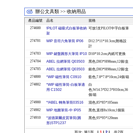
辦公文具類 >> 收納用品
產品編號
品名
規格
274600
!PILOT 磁吸式白板筆收納
可放5支PILOT中字白板筆
架
274701
WIP 音符六角筆筒 IP06
D12.5*11*10.3cm;附格設
計
274703
WIP 鍵盤圓形大筆筒 IP10
D10*10.2cm;內紙可更換
274704
ABEL 拉網筆筒 Q03503
黑色;D83*H98mm;12個/盒
274705
ABEL 拉網筆筒 Q03503
銀色;D83*H98mm;12個/盒
274800
*WIP 磁性筆筒 C0910
藍色;7.8*7.8*10cm;24個/箱
274802
*WIP 磁性筆筒-白板筆適
白
用 C1502
色;W14.5*D2.5*H10cm;36
個/箱
274900
*!ABEL 轉角筆筒03516
混色;85*85*105mm
274902
WIP 地圖筆筒-中 IP05
黑色;直徑8x10cm;1個裝
274910
*波德萊爾皮質筆筒(圓
黑色;95*95*120mm
形)STP1237
頁次: 第
1
頁
|
1
|
2
|
共
2
頁