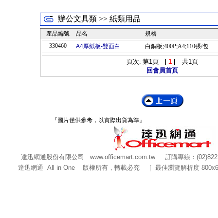
辦公文具類 >> 紙類用品
產品編號
品名
規格
330460
A4厚紙板-雙面白
白銅板;400P;A4;110張/包
頁次: 第
1
頁
|
1
|
共
1
頁
回會員首頁
『圖片僅供參考，以實際出貨為準』
達迅網通股份有限公司
www.officemart.com.tw
訂購專線：(02)822
達迅網通 All in One 版權所有，轉載必究 [ 最佳瀏覽解析度 800x