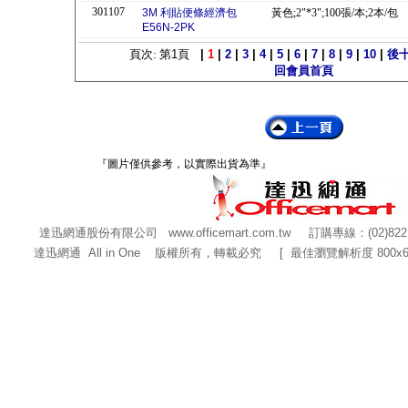
301107
3M 利貼便條經濟包
黃色;2"*3";100張/本;2本/包
E56N-2PK
頁次: 第
1
頁
|
1
|
2
|
3
|
4
|
5
|
6
|
7
|
8
|
9
|
10
|
後
回會員首頁
『圖片僅供參考，以實際出貨為準』
達迅網通股份有限公司
www.officemart.com.tw
訂購專線：(02)822
達迅網通 All in One 版權所有，轉載必究 [ 最佳瀏覽解析度 800x