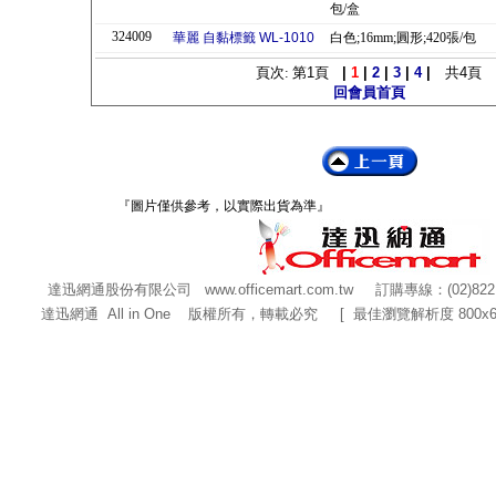
包/盒
324009
華麗 自黏標籤 WL-1010
白色;16mm;圓形;420張/包
頁次: 第
1
頁
|
1
|
2
|
3
|
4
|
共
4
頁
回會員首頁
『圖片僅供參考，以實際出貨為準』
達迅網通股份有限公司
www.officemart.com.tw
訂購專線：(02)822
達迅網通 All in One 版權所有，轉載必究 [ 最佳瀏覽解析度 800x