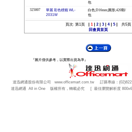
包
325007
華麗 彩色標籤 WL-
白色;D16mm;圓形;420顆/
2031W
包
頁次: 第
1
頁
|
1
|
2
|
3
|
4
|
5
|
共
5
頁
回會員首頁
『圖片僅供參考，以實際出貨為準』
達迅網通股份有限公司
www.officemart.com.tw
訂購專線：(02)822
達迅網通 All in One 版權所有，轉載必究 [ 最佳瀏覽解析度 800x