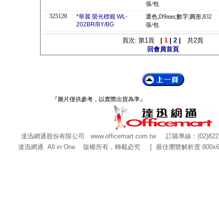
張/包
325120
*華麗 螢光標籤 WL-
選色;D9mm;數字;圓形;832
202BR/BY/BG
張/包
頁次: 第
1
頁
|
1
|
2
|
共
2
頁
回會員首頁
『圖片僅供參考，以實際出貨為準』
達迅網通股份有限公司
www.officemart.com.tw
訂購專線：(02)822
達迅網通 All in One 版權所有，轉載必究 [ 最佳瀏覽解析度 800x