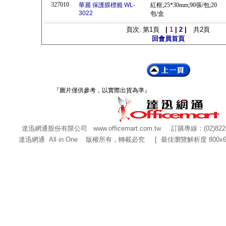
327010
華麗 保護膜標籤 WL-
紅框;25*30mm;90張/包;20
3022
包/盒
頁次: 第
1
頁
|
1
|
2
|
共
2
頁
回會員首頁
『圖片僅供參考，以實際出貨為準』
達迅網通股份有限公司
www.officemart.com.tw
訂購專線：(02)822
達迅網通 All in One 版權所有，轉載必究 [ 最佳瀏覽解析度 800x