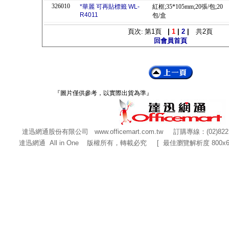
326010
*華麗 可再貼標籤 WL-
紅框;35*105mm;20張/包;20
R4011
包/盒
頁次: 第
1
頁
|
1
|
2
|
共
2
頁
回會員首頁
『圖片僅供參考，以實際出貨為準』
達迅網通股份有限公司
www.officemart.com.tw
訂購專線：(02)822
達迅網通 All in One 版權所有，轉載必究 [ 最佳瀏覽解析度 800x