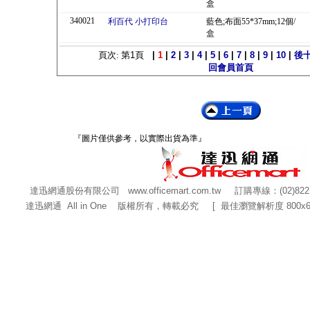
盒
340021
利百代 小打印台
藍色;布面55*37mm;12個/
盒
頁次: 第
1
頁
|
1
|
2
|
3
|
4
|
5
|
6
|
7
|
8
|
9
|
10
|
後
回會員首頁
『圖片僅供參考，以實際出貨為準』
達迅網通股份有限公司
www.officemart.com.tw
訂購專線：(02)822
達迅網通 All in One 版權所有，轉載必究 [ 最佳瀏覽解析度 800x