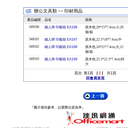
辦公文具類 >> 印材用品
產品編號
品名
規格
349100
鐵人牌 印鑑箱 EA188
原木色;20*15*7.4cm;小;20
個/箱
349101
鐵人牌 印鑑箱 EA187
原木色;22.5*18*7.4cm;中
349102
鐵人牌 印鑑箱 EA186
原木色;24*21*7.4cm;大;12
個/箱
349103
鐵人牌 印鑑箱 EA189
原木色;25.5*22.5*7.4cm;特
大
頁次: 第
1
頁
|
1
|
共
1
頁
回會員首頁
『圖片僅供參考，以實際出貨為準』