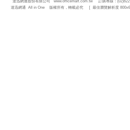
達迅網通股份有限公司
www.officemart.com.tw
訂購專線：(02)822
達迅網通 All in One 版權所有，轉載必究 [ 最佳瀏覽解析度 800x