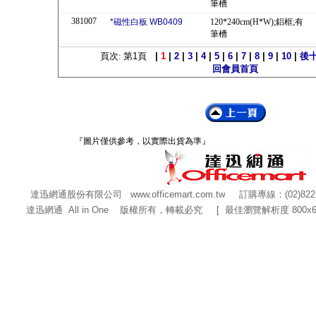
筆槽
381007
*磁性白板 WB0409
120*240cm(H*W);鋁框;有
筆槽
頁次: 第
1
頁
|
1
|
2
|
3
|
4
|
5
|
6
|
7
|
8
|
9
|
10
|
後
回會員首頁
『圖片僅供參考，以實際出貨為準』
達迅網通股份有限公司
www.officemart.com.tw
訂購專線：(02)822
達迅網通 All in One 版權所有，轉載必究 [ 最佳瀏覽解析度 800x