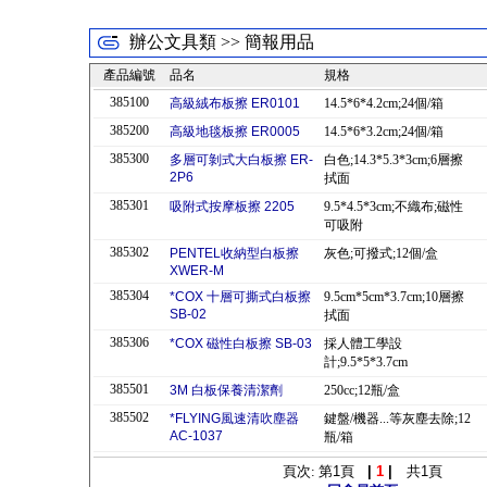
辦公文具類 >> 簡報用品
產品編號
品名
規格
385100
高級絨布板擦 ER0101
14.5*6*4.2cm;24個/箱
385200
高級地毯板擦 ER0005
14.5*6*3.2cm;24個/箱
385300
多層可剝式大白板擦 ER-
白色;14.3*5.3*3cm;6層擦
2P6
拭面
385301
吸附式按摩板擦 2205
9.5*4.5*3cm;不織布;磁性
可吸附
385302
PENTEL收納型白板擦
灰色;可撥式;12個/盒
XWER-M
385304
*COX 十層可撕式白板擦
9.5cm*5cm*3.7cm;10層擦
SB-02
拭面
385306
*COX 磁性白板擦 SB-03
採人體工學設
計;9.5*5*3.7cm
385501
3M 白板保養清潔劑
250cc;12瓶/盒
385502
*FLYING風速清吹塵器
鍵盤/機器...等灰塵去除;12
AC-1037
瓶/箱
頁次: 第
1
頁
|
1
|
共
1
頁