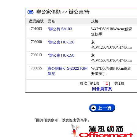
辦公家俱類 >> 辦公桌/椅
產品編號
品名
規格
701003
*辦公椅 SM-03
W47*D58*H88-94cm;低背
無扶手
703000
*辦公桌 HU-120
灰
色;W1200*D700*H740mm
703013
*辦公桌 HU-150
灰
色;W1500*D700*H740mm
703055
辦公網椅KTS-2022TG附
W62*D50*H88-96cm低背
氣壓
升降扶手
頁次: 第
1
頁
|
1
|
共
1
頁
回會員首頁
『圖片僅供參考，以實際出貨為準』