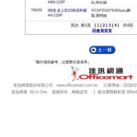
A4N-110P
白;米白抽
700450
!樹德 桌上型20格資料櫃
W534*D343*H483mm;鋼
A4-220P
製;透明抽
頁次: 第
1
頁
|
1
|
2
|
3
|
4
|
共
4
頁
回會員首頁
『圖片僅供參考，以實際出貨為準』
達迅網通股份有限公司
www.officemart.com.tw
訂購專線：(02)822
達迅網通 All in One 版權所有，轉載必究 [ 最佳瀏覽解析度 800x