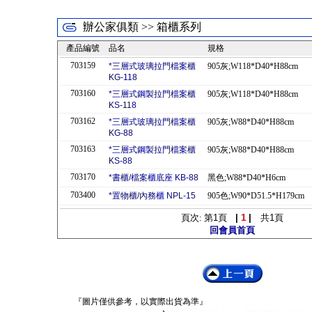
辦公家俱類 >> 箱櫃系列
產品編號
品名
規格
703159
*三層式玻璃拉門檔案櫃
905灰;W118*D40*H88cm
KG-118
703160
*三層式鋼製拉門檔案櫃
905灰;W118*D40*H88cm
KS-118
703162
*三層式玻璃拉門檔案櫃
905灰;W88*D40*H88cm
KG-88
703163
*三層式鋼製拉門檔案櫃
905灰;W88*D40*H88cm
KS-88
703170
*書櫃/檔案櫃底座 KB-88
黑色;W88*D40*H6cm
703400
*置物櫃/內務櫃 NPL-15
905色;W90*D51.5*H179cm
頁次: 第
1
頁
|
1
|
共
1
頁
回會員首頁
『圖片僅供參考，以實際出貨為準』