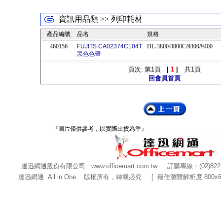
資訊用品類 >> 列印耗材
產品編號
品名
規格
460156
FUJITS CA02374C104T
DL-3800/3800C/9300/9400
黑色色帶
頁次: 第
1
頁
|
1
|
共
1
頁
回會員首頁
『圖片僅供參考，以實際出貨為準』
達迅網通股份有限公司
www.officemart.com.tw
訂購專線：(02)822
達迅網通 All in One 版權所有，轉載必究 [ 最佳瀏覽解析度 800x