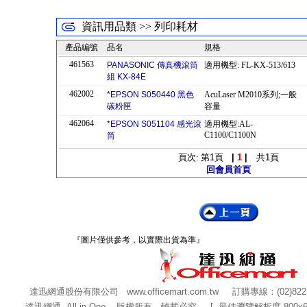
資訊用品類 >> 列印耗材
產品編號
品名
規格
461563
PANASONIC 傳真機滾筒
適用機型: FL-KX-513/613
組 KX-84E
462002
*EPSON S050440 黑色
AcuLaser M2010系列;一般
碳粉匣
容量
462064
*EPSON S051104 感光滾
適用機型:AL-
C1100/C1100N
筒
頁次: 第
1
頁
|
1
|
共
1
頁
回會員首頁
『圖片僅供參考，以實際出貨為準』
達迅網通股份有限公司
www.officemart.com.tw
訂購專線：(02)822
達迅網通 All in One 版權所有，轉載必究 [ 最佳瀏覽解析度 800x