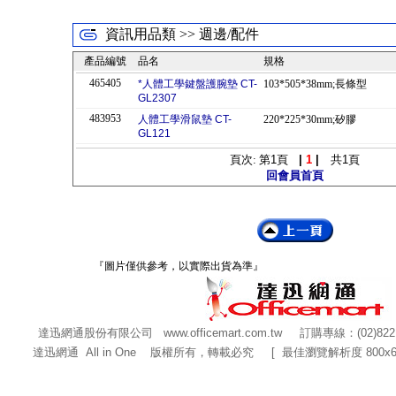
資訊用品類 >> 週邊/配件
產品編號
品名
規格
465405
*人體工學鍵盤護腕墊 CT-
103*505*38mm;長條型
GL2307
483953
人體工學滑鼠墊 CT-
220*225*30mm;矽膠
GL121
頁次: 第
1
頁
|
1
|
共
1
頁
回會員首頁
『圖片僅供參考，以實際出貨為準』
達迅網通股份有限公司
www.officemart.com.tw
訂購專線：(02)822
達迅網通 All in One 版權所有，轉載必究 [ 最佳瀏覽解析度 800x