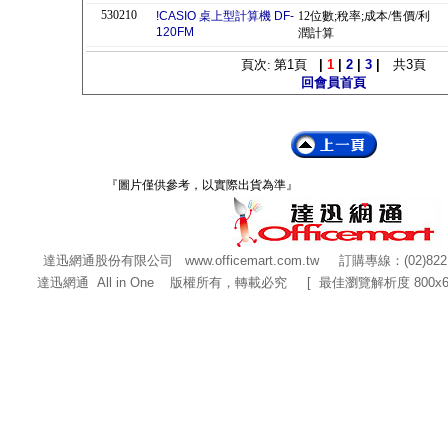
530210
!CASIO 桌上型計算機 DF-
12位數;稅率;成本/售價/利
120FM
潤計算
頁次: 第
1
頁
|
1
|
2
|
3
|
共
3
頁
回會員首頁
『圖片僅供參考，以實際出貨為準』
達迅網通股份有限公司
www.officemart.com.tw
訂購專線：(02)822
達迅網通 All in One 版權所有，轉載必究 [ 最佳瀏覽解析度 800x