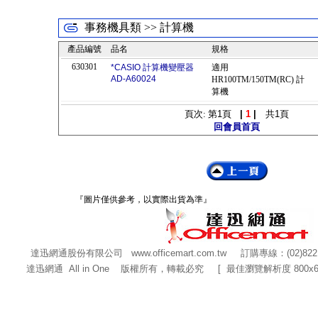
事務機具類 >> 計算機
產品編號
品名
規格
630301
*CASIO 計算機變壓器
適用
AD-A60024
HR100TM/150TM(RC) 計
算機
頁次: 第
1
頁
|
1
|
共
1
頁
回會員首頁
『圖片僅供參考，以實際出貨為準』
達迅網通股份有限公司
www.officemart.com.tw
訂購專線：(02)822
達迅網通 All in One 版權所有，轉載必究 [ 最佳瀏覽解析度 800x