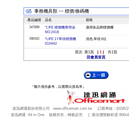
事務機具類 >> 標價/條碼機
產品編號
品名
規格
347009
*LIFE 標價機專用油
適用各品牌標價機
NO.2418
590102
*LIFE 1Y單排標價機
混色;單排;8位
010442
頁次: 第
1
頁
|
1
|
共
1
頁
回會員首頁
『圖片僅供參考，以實際出貨為準』
達迅網通股份有限公司
www.officemart.com.tw
訂購專線：(02)822
達迅網通 All in One 版權所有，轉載必究 [ 最佳瀏覽解析度 800x