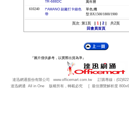
TR-688DC
萬年曆
610240
!*AMANO 副廠打卡鐘色
單色;機
帶
型:BX1500/1800/1900
頁次: 第
1
頁
|
1
|
2
|
共
2
頁
回會員首頁
『圖片僅供參考，以實際出貨為準』
達迅網通股份有限公司
www.officemart.com.tw
訂購專線：(02)822
達迅網通 All in One 版權所有，轉載必究 [ 最佳瀏覽解析度 800x