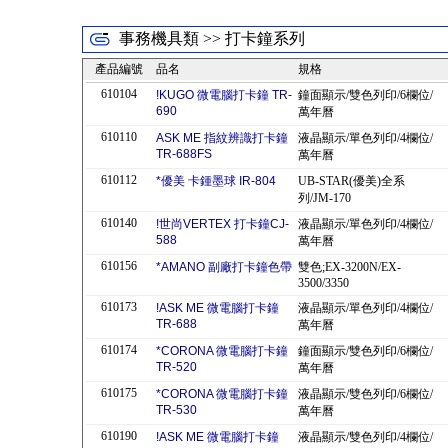
事務機具類 >> 打卡鐘系列
產品編號
品名
規格
610104
!KUGO 微電腦打卡鐘 TR-
鐘面顯示/雙色列印/6欄位/
690
萬年曆
610110
ASK ME 指紋辨識打卡鐘
液晶顯示/單色列印/4欄位/
TR-688FS
萬年曆
610112
*優美 卡鍾墨球 IR-804
UB-STAR(優美)全系
列/JM-170
610140
!世尚VERTEX 打卡鐘CJ-
液晶顯示/單色列印/4欄位/
588
萬年曆
610156
*AMANO 副廠打卡鐘色帶
雙色;EX-3200N/EX-
3500/3350
610173
!ASK ME 微電腦打卡鐘
液晶顯示/單色列印/4欄位/
TR-688
萬年曆
610174
*CORONA 微電腦打卡鐘
鐘面顯示/雙色列印/6欄位/
TR-520
萬年曆
610175
*CORONA 微電腦打卡鐘
液晶顯示/雙色列印/6欄位/
TR-530
萬年曆
610190
!ASK ME 微電腦打卡鐘
液晶顯示/雙色列印/4欄位/