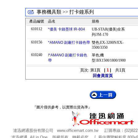
事務機具類 >> 打卡鐘系列
產品編號
品名
規格
610112
*優美 卡鍾墨球 IR-804
UB-STAR(優美)全系
列/JM-170
610156
*AMANO 副廠打卡鐘色帶
雙色;EX-3200N/EX-
3500/3350
610240
!*AMANO 副廠打卡鐘色
單色;機
帶
型:BX1500/1800/1900
頁次: 第
1
頁
|
1
|
共
1
頁
回會員首頁
『圖片僅供參考，以實際出貨為準』
達迅網通股份有限公司
www.officemart.com.tw
訂購專線：(02)822
達迅網通 All in One 版權所有，轉載必究 [ 最佳瀏覽解析度 800x