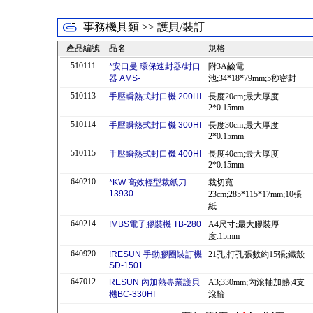
事務機具類 >> 護貝/裝訂
產品編號
品名
規格
510111
*安口曼 環保速封器/封口
附3A鹼電
器 AMS-
池;34*18*79mm;5秒密封
510113
手壓瞬熱式封口機 200HI
長度20cm;最大厚度
2*0.15mm
510114
手壓瞬熱式封口機 300HI
長度30cm;最大厚度
2*0.15mm
510115
手壓瞬熱式封口機 400HI
長度40cm;最大厚度
2*0.15mm
640210
*KW 高效輕型裁紙刀
裁切寬
13930
23cm;285*115*17mm;10張
紙
640214
!MBS電子膠裝機 TB-280
A4尺寸;最大膠裝厚
度:15mm
640920
!RESUN 手動膠圈裝訂機
21孔;打孔張數約15張;鐵殼
SD-1501
647012
RESUN 內加熱專業護貝
A3;330mm;內滾軸加熱;4支
機BC-330HI
滾輪