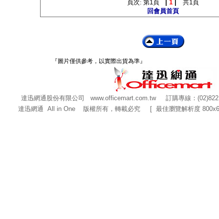
頁次: 第
1
頁
|
1
|
共
1
頁
回會員首頁
『圖片僅供參考，以實際出貨為準』
達迅網通股份有限公司
www.officemart.com.tw
訂購專線：(02)822
達迅網通 All in One 版權所有，轉載必究 [ 最佳瀏覽解析度 800x