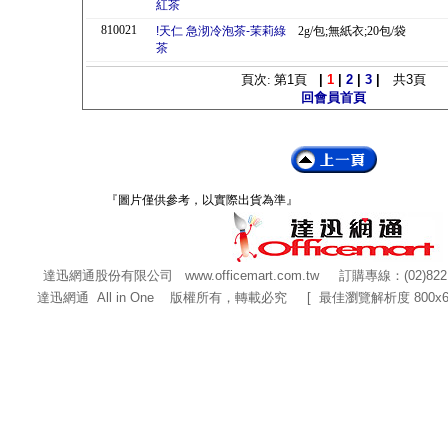
紅茶
810021
!天仁 急沏冷泡茶-茉莉綠
2g/包;無紙衣;20包/袋
茶
頁次: 第
1
頁
|
1
|
2
|
3
|
共
3
頁
回會員首頁
『圖片僅供參考，以實際出貨為準』
達迅網通股份有限公司
www.officemart.com.tw
訂購專線：(02)822
達迅網通 All in One 版權所有，轉載必究 [ 最佳瀏覽解析度 800x