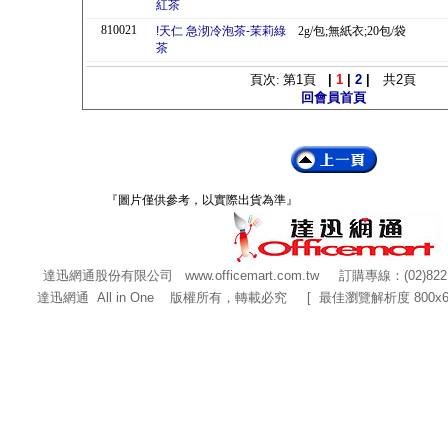
紅茶
810021
!天仁 急沏冷泡茶-茉莉綠
2g/包;無紙衣;20包/袋
茶
頁次: 第
1
頁
|
1
|
2
|
共
2
頁
回會員首頁
『圖片僅供參考，以實際出貨為準』
達迅網通股份有限公司
www.officemart.com.tw
訂購專線：(02)822
達迅網通 All in One 版權所有，轉載必究 [ 最佳瀏覽解析度 800x