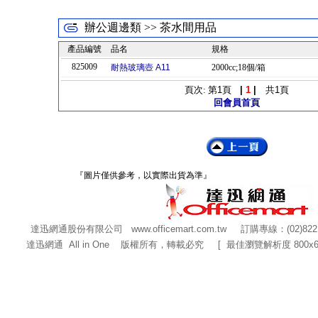
辦公週邊類 >> 茶水間用品
產品編號
品名
規格
825009
耐熱玻璃壺 A11
2000cc;18個/箱
頁次: 第
1
頁
|
1
|
共
1
頁
回會員首頁
『圖片僅供參考，以實際出貨為準』
達迅網通股份有限公司
www.officemart.com.tw
訂購專線：(02)822
達迅網通 All in One 版權所有，轉載必究 [ 最佳瀏覽解析度 800x