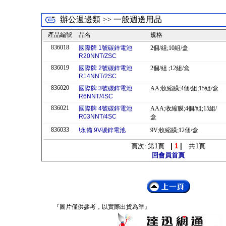
辦公週邊類 >> 一般週邊用品
產品編號
品名
規格
836018
國際牌 1號碳鋅電池
2個/組;10組/盒
R20NNT/ZSC
836019
國際牌 2號碳鋅電池
2個/組 ;12組/盒
R14NNT/2SC
836020
國際牌 3號碳鋅電池
AA;收縮膜;4個/組;15組/盒
R6NNT/4SC
836021
國際牌 4號碳鋅電池
AAA;收縮膜;4個/組;15組/
R03NNT/4SC
盒
836033
!永備 9V碳鋅電池
9V;收縮膜;12個/盒
頁次: 第
1
頁
|
1
|
共
1
頁
回會員首頁
『圖片僅供參考，以實際出貨為準』